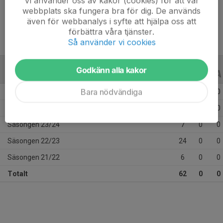
Vi använder oss av kakor (cookies) för att vår
Ålder
15 år
webbplats ska fungera bra för dig. De används
även för webbanalys i syfte att hjälpa oss att
förbättra våra tjänster.
Så använder vi cookies
Godkänn alla kakor
ALLA SERIER
ALLA ÅR
Bara nödvändiga
Säsongen 25/26
18
0
0
Säsongen 24/25
7
0
0
Säsongen 23/24
7
0
0
Säsongen 22/23
24
0
0
Säsongen 21/22
6
0
0
Totalt
62
0
0