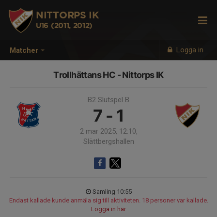
NITTORPS IK
U16 (2011, 2012)
Logga in
Matcher
Trollhättans HC - Nittorps IK
B2 Slutspel B
7 - 1
2 mar 2025, 12:10,
Slättbergshallen
Samling 10:55
Endast kallade kunde anmäla sig till aktiviteten. 18 personer var kallade.
Logga in här