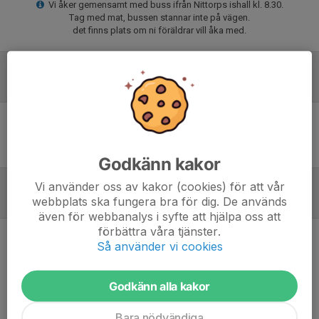
Vi åker gemensamt med buss ifrån Nittorps ishall kl. 8.30.
Tag med mat, bussen stannar inte på vägen.
det finns plats om ni föräldrar vill åka med.
Laguppställning
Ingen uppställning ifylld
Godkänn kakor
Vi använder oss av kakor (cookies) för att vår
webbplats ska fungera bra för dig. De används
Referat
även för webbanalys i syfte att hjälpa oss att
förbättra våra tjänster.
Så använder vi cookies
Inget referat skrivet
Godkänn alla kakor
Bara nödvändiga