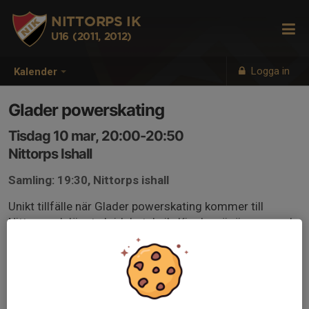
NITTORPS IK
U16 (2011, 2012)
Logga in
Kalender
Glader powerskating
Tisdag 10 mar, 20:00-20:50
Nittorps Ishall
Samling: 19:30, Nittorps ishall
Unikt tillfälle när Glader powerskating kommer till
Nittorp och lär ut skridskoteknik. Kiosken är öppen med
burgare & kaffe.