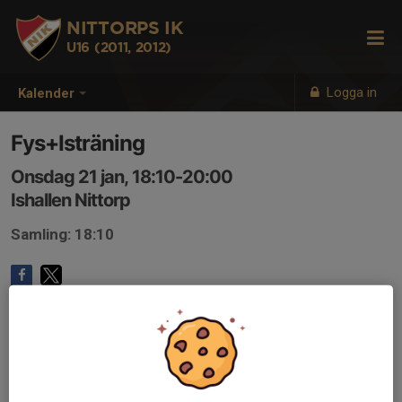
NITTORPS IK
U16 (2011, 2012)
Logga in
Kalender
Fys+Isträning
Onsdag 21 jan, 18:10-20:00
Ishallen Nittorp
Samling: 18:10