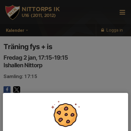
NITTORPS IK
U16 (2011, 2012)
Logga in
Kalender
Träning fys + is
Fredag 2 jan, 17:15-19:15
Ishallen Nittorp
Samling: 17:15