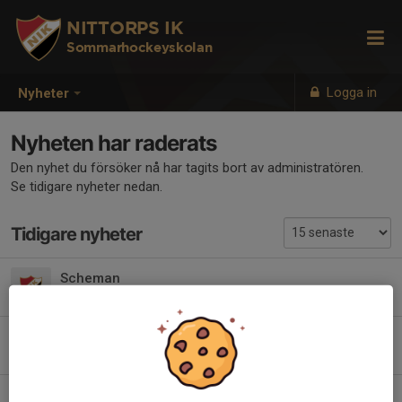
NITTORPS IK
Sommarhockeyskolan
Logga in
Nyheter
Nyheten har raderats
Den nyhet du försöker nå har tagits bort av administratören.
Se tidigare nyheter nedan.
Tidigare nyheter
Scheman
7 aug, 22:10
0
Sommarhockeyskola
27 mar, 15:30
0