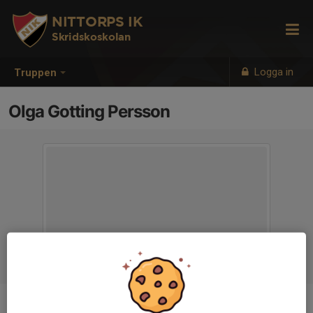
NITTORPS IK
Skridskoskolan
Logga in
Truppen
Olga Gotting Persson
Position
-