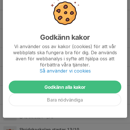
10 dec 2025
0
SPONSORMATCH
7 nov 2025
0
Nu drar Skridskoskolan igång igen!
Godkänn kakor
9 okt 2025
0
Vi använder oss av kakor (cookies) för att vår
webbplats ska fungera bra för dig. De används
Avslutning skridskoskolan 16/3
även för webbanalys i syfte att hjälpa oss att
13 mar 2025
0
förbättra våra tjänster.
Så använder vi cookies
Vårterminen
9 jan 2025
0
Godkänn alla kakor
Julavslutning 15/12
3 dec 2024
0
Bara nödvändiga
Skridskoskolan startar imorgon 13/10
12 okt 2024
0
Skridskoskolan startar 13/10