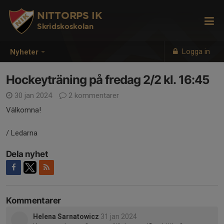
NITTORPS IK
Skridskoskolan
Logga in
Nyheter
Hockeyträning på fredag 2/2 kl. 16:45
30 jan 2024
2 kommentarer
Välkomna!
/ Ledarna
Dela nyhet
Kommentarer
Helena Sarnatowicz
31 jan 2024