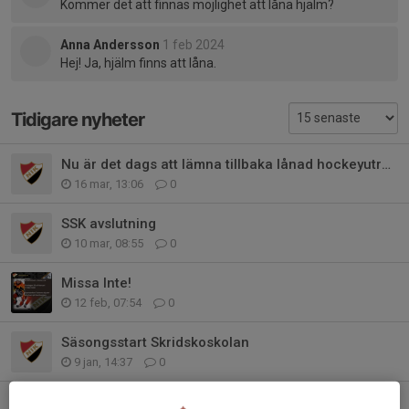
Kommer det att finnas möjlighet att låna hjälm?
Anna Andersson
1 feb 2024
Hej! Ja, hjälm finns att låna.
Tidigare nyheter
Nu är det dags att lämna tillbaka lånad hockeyutrustning.
16 mar, 13:06
0
SSK avslutning
10 mar, 08:55
0
Missa Inte!
12 feb, 07:54
0
Säsongsstart Skridskoskolan
9 jan, 14:37
0
Terminsavslutning