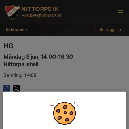
NITTORPS IK
Hockeygymnasium
Logga in
Kalender
HG
Måndag 8 jun, 14:00-16:30
Nittorps ishall
Samling: 14:00