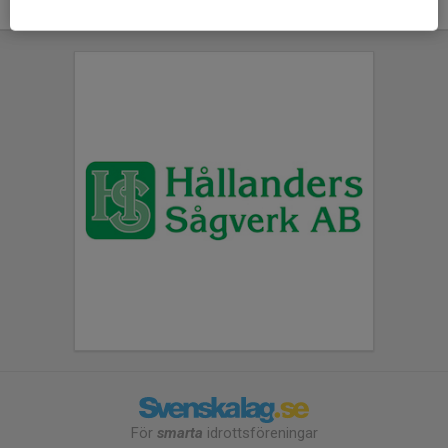
För
smarta
idrottsföreningar