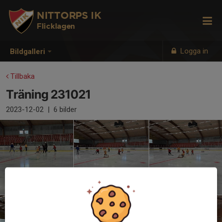
NITTORPS IK
Flicklagen
Logga in
Bildgalleri
Tillbaka
Träning 231021
2023-12-02
|
6 bilder